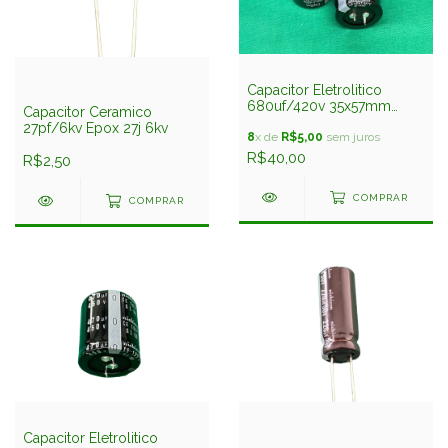
Capacitor Eletrolitico
680uf/420v 35x57mm
Capacitor Ceramico
Snap-in 85º Capxon
27pf/6kv Epox 27j 6kv
8
x de
R$5,00
sem juros
R$40,00
R$2,50
COMPRAR
COMPRAR
Capacitor Eletrolitico