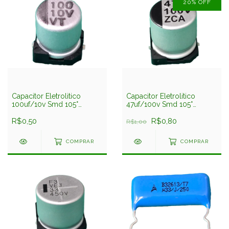
20
%
OFF
Capacitor Eletrolitico
Capacitor Eletrolitico
100uf/10v Smd 105°
47uf/100v Smd 105°
5x5,4mm 100 10v Vt
10x10,2mm
R$0,50
R$0,80
R$1,00
COMPRAR
COMPRAR