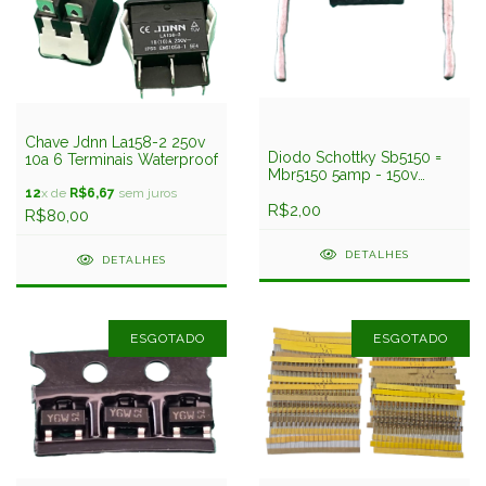
Chave Jdnn La158-2 250v
Diodo Schottky Sb5150 =
10a 6 Terminais Waterproof
Mbr5150 5amp - 150v
Liteon
12
x de
R$6,67
sem juros
R$2,00
R$80,00
DETALHES
DETALHES
ESGOTADO
ESGOTADO