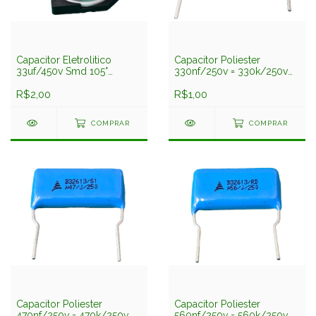
Capacitor Eletrolitico
Capacitor Poliester
33uf/450v Smd 105°
330nf/250v = 330k/250v
18x16,5mm Lelon
5% 23mm B32613 Epcos
R$2,00
R$1,00
COMPRAR
COMPRAR
Capacitor Poliester
Capacitor Poliester
470nf/250v = 470k/250v
560nf/250v = 560k/250v