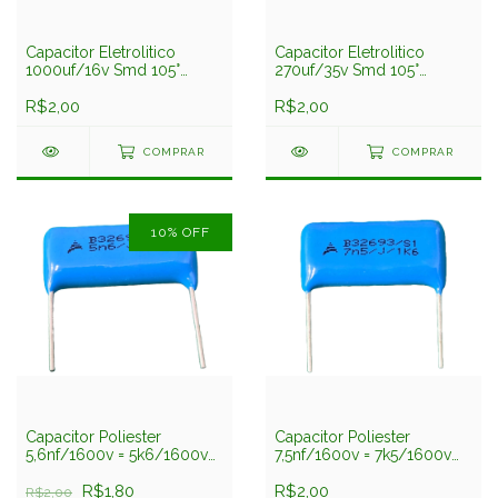
Capacitor Eletrolitico
Capacitor Eletrolitico
1000uf/16v Smd 105°
270uf/35v Smd 105°
10x10,2mm
10x10mm Lelon
R$2,00
R$2,00
COMPRAR
COMPRAR
10
%
OFF
Capacitor Poliester
Capacitor Poliester
5,6nf/1600v = 5k6/1600v
7,5nf/1600v = 7k5/1600v
5% 23mm B32693 Epcos
5% 23mm B32693 Epcos
R$1,80
R$2,00
R$2,00