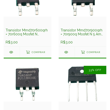
Transistor Mmd70r600qrh
Transistor Mmd70r900qrh
= 70r600q Mosfet N
= 70r900q Mosfet N 5 Amp
7,3amp 700v Smd To252
700v Smd To252
Magnachip
R$3,00
Magnachip
R$3,00
COMPRAR
COMPRAR
33
%
OFF