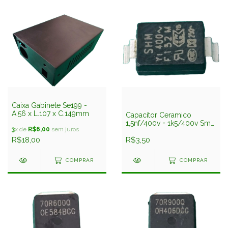
Caixa Gabinete Se199 -
A.56 x L.107 x C.149mm
Capacitor Ceramico
1,5nf/400v = 1k5/400v Smd
3
x de
R$6,00
sem juros
20% 6x8mm
R$18,00
Ccf152m3225y5vgytv
R$3,50
COMPRAR
COMPRAR