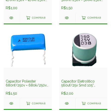
5% 23mm B32613 Epcos
5% 23mm B32613 Epcos
R$1,00
R$1,50
COMPRAR
COMPRAR
Capacitor Poliester
Capacitor Eletrolitico
680nf/250v = 680k/250v
560uf/25v Smd 105°
5% 23mm B32613 Epcos
10x10,5mm Capxon
R$1,50
R$2,00
COMPRAR
COMPRAR