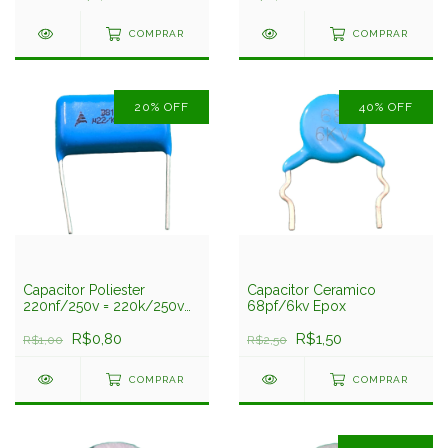
COMPRAR
COMPRAR
20
%
OFF
40
%
OFF
Capacitor Poliester
Capacitor Ceramico
220nf/250v = 220k/250v
68pf/6kv Epox
10% 23mm B81192
Supressor Epcos
R$0,80
R$1,50
R$1,00
R$2,50
COMPRAR
COMPRAR