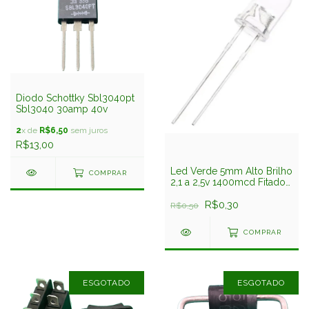
Diodo Schottky Sbl3040pt
Sbl3040 30amp 40v
2
x de
R$6,50
sem juros
R$13,00
Led Verde 5mm Alto Brilho
COMPRAR
2,1 a 2,5v 1400mcd Fitado
Kingbright
R$0,30
R$0,50
COMPRAR
ESGOTADO
ESGOTADO