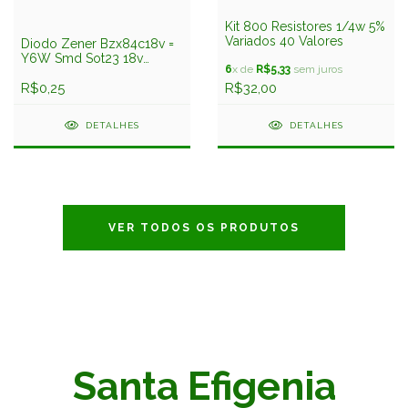
Kit 800 Resistores 1/4w 5%
Variados 40 Valores
Diodo Zener Bzx84c18v =
Y6W Smd Sot23 18v
6
x de
R$5,33
sem juros
350mw Philips
R$0,25
R$32,00
DETALHES
DETALHES
VER TODOS OS PRODUTOS
Santa Efigenia