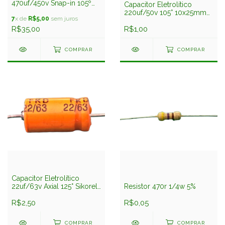
470uf/450v Snap-in 105º
Capacitor Eletrolítico
35x40mm Serie GL
220uf/50v 105° 10x25mm
Nichicon
7
x de
R$5,00
sem juros
Serie Pm Nichicon
R$35,00
R$1,00
COMPRAR
COMPRAR
Capacitor Eletrolítico
22uf/63v Axial 125° Sikorel
Resistor 470r 1/4w 5%
8,5x15,5mm Serie B41590
L.L. Epcos
R$2,50
R$0,05
COMPRAR
COMPRAR