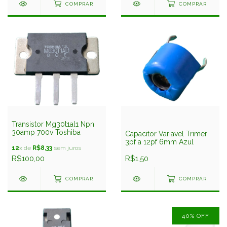
COMPRAR
COMPRAR
Transistor Mg30t1al1 Npn
30amp 700v Toshiba
Capacitor Variavel Trimer
3pf a 12pf 6mm Azul
12
x de
R$8,33
sem juros
R$100,00
R$1,50
COMPRAR
COMPRAR
40
%
OFF