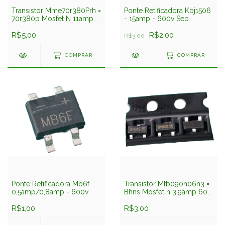
Transistor Mme70r380Prh =
Ponte Retificadora Kbj1506
70r380p Mosfet N 11amp
- 15amp - 600v Sep
700v Smd To263
Magnachip
R$5,00
R$2,00
R$3,00
COMPRAR
COMPRAR
Ponte Retificadora Mb6f
Transistor Mtb090n06n3 =
0,5amp/0,8amp - 600v
Bhns Mosfet n 3,9amp 60v
Smd Xt
Smd Sot23 Cystek
R$1,00
R$3,00