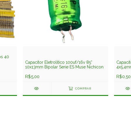
os 40
Capacitor Eletrolitico 100uf/16v 85°
Capacit
10x13mm Bipolar Serie ES Muse Nichicon
4x5,4m
R$5,00
R$0,50
COMPRAR